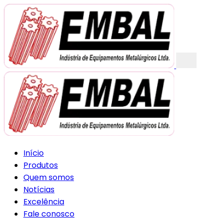
Início
Produtos
Quem somos
Notícias
Excelência
Fale conosco