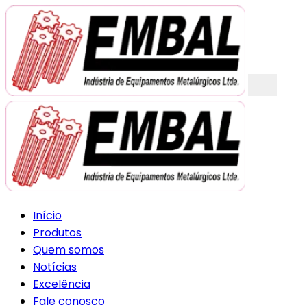
Início
Produtos
Quem somos
Notícias
Excelência
Fale conosco