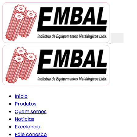
Início
Produtos
Quem somos
Notícias
Excelência
Fale conosco