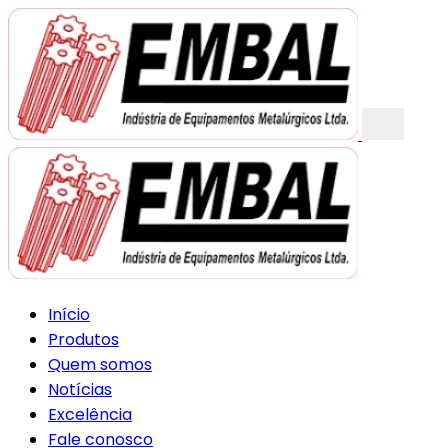
Início
Produtos
Quem somos
Notícias
Excelência
Fale conosco